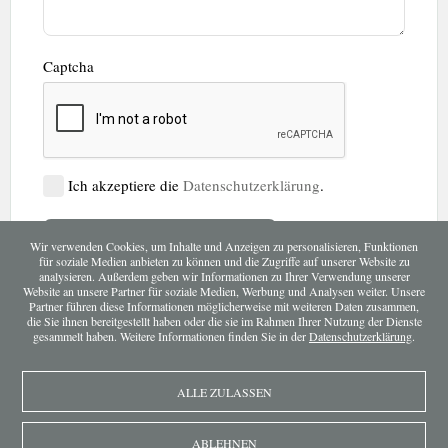
Captcha
Ich akzeptiere die
Datenschutzerklärung
.
Wir verwenden Cookies, um Inhalte und Anzeigen zu personalisieren, Funktionen
für soziale Medien anbieten zu können und die Zugriffe auf unserer Website zu
analysieren. Außerdem geben wir Informationen zu Ihrer Verwendung unserer
Website an unsere Partner für soziale Medien, Werbung und Analysen weiter. Unsere
Partner führen diese Informationen möglicherweise mit weiteren Daten zusammen,
die Sie ihnen bereitgestellt haben oder die sie im Rahmen Ihrer Nutzung der Dienste
gesammelt haben. Weitere Informationen finden Sie in der
Datenschutzerklärung
.
Tel. 0043 2732 83308
-
Fax. 0043 2732 76141
ALLE ZULASSEN
Mobil: 0043 664 3263868
ABLEHNEN