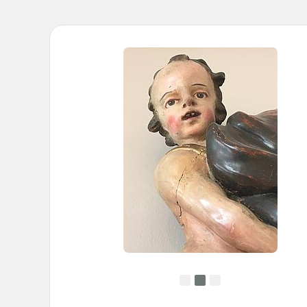
•
•
•