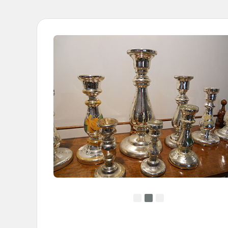
•
•
•